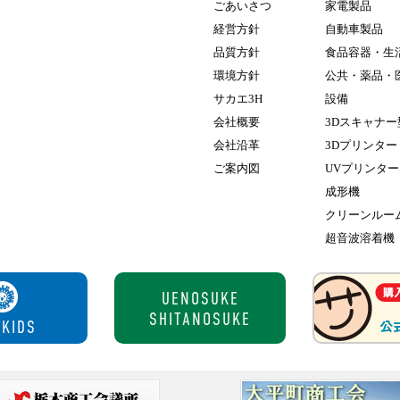
ごあいさつ
家電製品
経営方針
自動車製品
品質方針
食品容器・生
環境方針
公共・薬品・
サカエ3H
設備
会社概要
3Dスキャナー
会社沿革
3Dプリンター
ご案内図
UVプリンター
成形機
クリーンルー
超音波溶着機
UENOSUKE
SHITANOSUKE
 KIDS